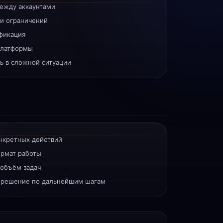
ежду аккаунтами
 и ограничений
фикация
платформы
ь в сложной ситуации
онкретных действий
ормат работы
 объём задач
я решение по дальнейшим шагам