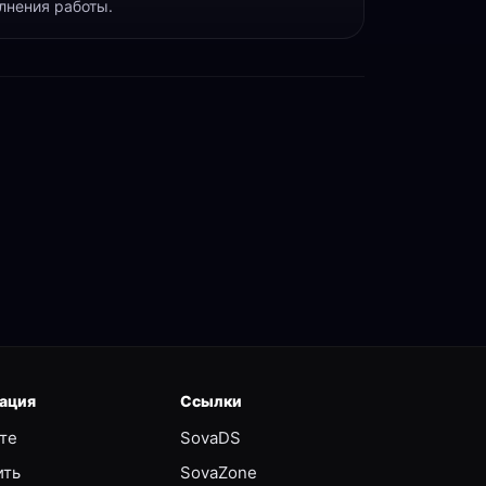
лнения работы.
ация
Ссылки
те
SovaDS
ить
SovaZone